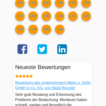
181
182
183
184
185
186
187
188
189
190
191
192
193
194
195
196
Neueste Bewertungen
Bewertung des Unternehmens Meier u. Sohn
GmbH & Co. KG, von Walid Brucker
Sehr gute Beratung und Erkennung des
Problems der Bedachung. Monteure haben
schnell, sauber und freundlich die