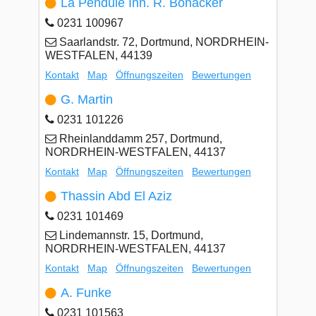
La Pendule Inh. R. Bonacker
0231 100967
Saarlandstr. 72, Dortmund, NORDRHEIN-
WESTFALEN, 44139
Kontakt
Map
Öffnungszeiten
Bewertungen
G. Martin
0231 101226
Rheinlanddamm 257, Dortmund,
NORDRHEIN-WESTFALEN, 44137
Kontakt
Map
Öffnungszeiten
Bewertungen
Thassin Abd El Aziz
0231 101469
Lindemannstr. 15, Dortmund,
NORDRHEIN-WESTFALEN, 44137
Kontakt
Map
Öffnungszeiten
Bewertungen
A. Funke
0231 101563